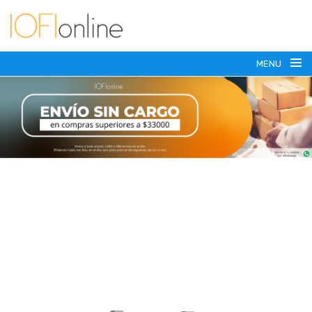
MENU
(+54) 911 6179-7371
vesasoportes@gmail.com
SOPORTES PARA TV
SOPORTES MOVILES
HASTA 75 PULGADAS