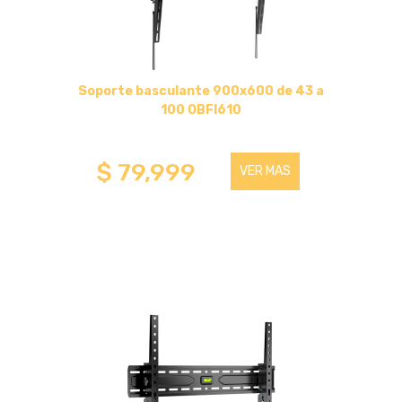
CABLES HDMI
CICLISMO
Soporte basculante 900x600 de 43 a
100 OBFI610
SEGURIDAD Y PROTECCION
$ 79,999
VER MAS
HOGAR (COCINA-BAÑOS-OTROS)
BAZAR
GAMER
CANDADOS
RUEDAS