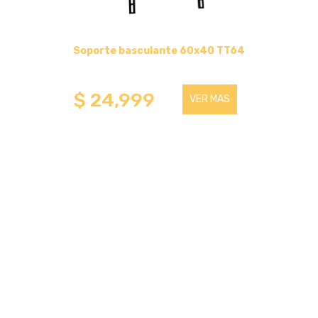
RUEDAS 75 X 23
Soporte basculante 60x40 TT64
RUEDAS 100 X 27
$ 24,999
RUEDAS DE SILICONA
VER MAS
VALIJAS
VALIJAS DE TELA
CONTACTO