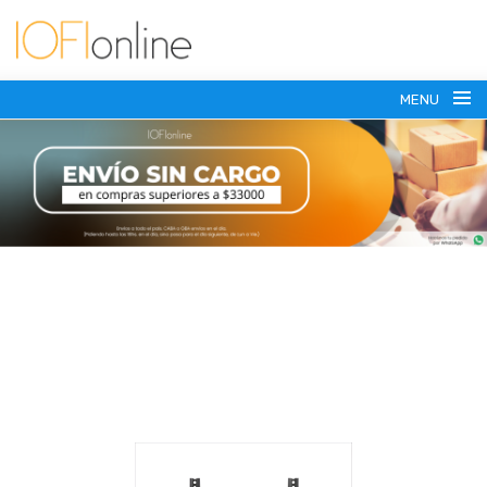
MENU
(+54) 911 6179-7371
vesasoportes@gmail.com
SOPORTES PARA TV
SOPORTES MOVILES
HASTA 43 PULGADAS