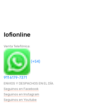
HASTA 75 PULGADAS
SOPORTES DE TECHO
Iofionline
HASTA 75 PULGADAS
Venta Telefónica:
HASTA 43 PULGADAS
SOPORTES DE ESCRITORIO
(+54)
HASTA 32 PULGADAS
911 6179-7371
ENVIOS Y DESPACHOS EN EL DÍA.
HASTA 75 PULGADAS
Seguinos en Facebook
Seguinos en Instagram
Seguinos en Youtube
OTROS