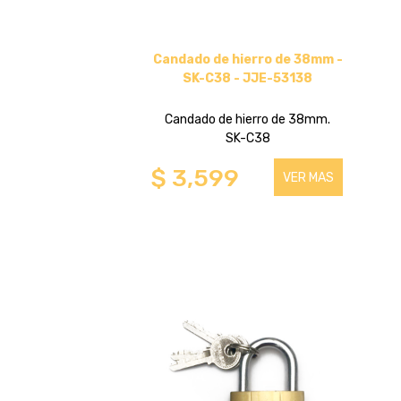
SOPORTES FIJOS
Candado de hierro de 38mm -
SK-C38 - JJE-53138
HASTA 75 PULGADAS
Candado de hierro de 38mm.
PARA COMPONENTES
SK-C38
$ 3,599
HASTA 100 PULGADAS
VER MAS
HASTA 43 PULGADAS
SOPORTES DE TECHO
HASTA 43 PULGADAS
HASTA 75 PULGADAS