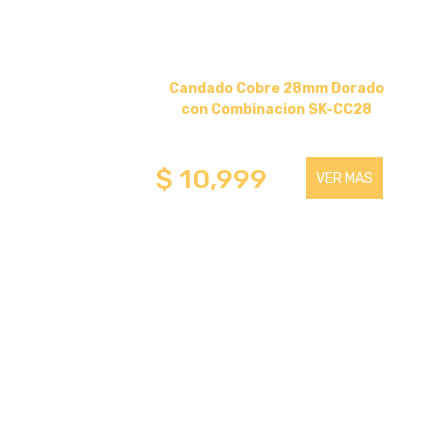
OTROS
Candado Cobre 28mm Dorado
HOGAR (COCINA-BAÑOS-OTROS)
con Combinacion SK-CC28
BAZAR
$ 10,999
VER MAS
GAMER
CABLES HDMI
CICLISMO
SEGURIDAD Y PROTECCION
CANDADOS