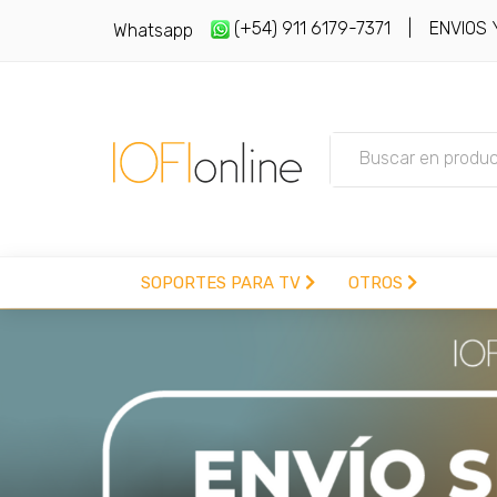
(+54) 911 6179-7371
| ENVIOS Y 
Whatsapp
SOPORTES PARA TV
OTROS
(+54) 911 6179-7371
vesasoportes@gmail
SOPORTES PARA TV
SOPORTES MOVILES