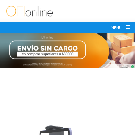
MENU
(+54) 911 6179-7371
vesasoportes@gmail.com
SOPORTES PARA TV
SOPORTES MOVILES
HASTA 43 PULGADAS