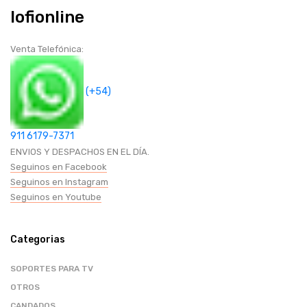
Iofionline
GAMER
Venta Telefónica:
CABLES HDMI
(+54)
CICLISMO
SEGURIDAD Y PROTECCION
911 6179-7371
ENVIOS Y DESPACHOS EN EL DÍA.
Seguinos en Facebook
HOGAR (COCINA-BAÑOS-OTROS)
Seguinos en Instagram
Seguinos en Youtube
BAZAR
Categorias
CANDADOS
SOPORTES PARA TV
OTROS
RUEDAS
CANDADOS