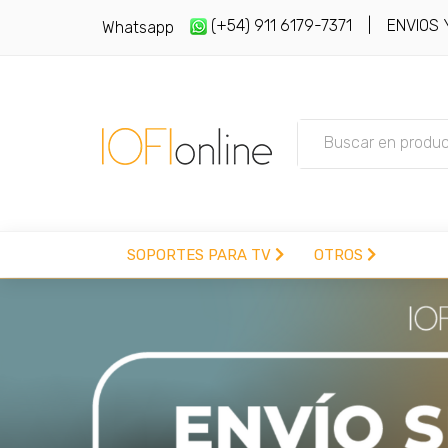
(+54) 911 6179-7371
| ENVIOS Y 
Whatsapp
SOPORTES PARA TV
OTROS
(+54) 911 6179-7371
vesasoportes@gmail
SOPORTES PARA TV
SOPORTES MOVILES