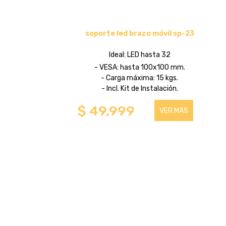
SOPORTES FIJOS
soporte led brazo móvil sp-23
HASTA 75 PULGADAS
Ideal: LED hasta 32
- VESA: hasta 100x100 mm.
PARA COMPONENTES
- Carga máxima: 15 kgs.
- Incl. Kit de Instalación.
HASTA 43 PULGADAS
$ 49,999
VER MAS
HASTA 100 PULGADAS
SOPORTES PARA TABLET
HASTA 32 PULGADAS
SOPORTE DE PIE