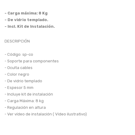
HASTA 75 PULGADAS
- Carga máxima: 8 Kg
- De vidrio templado.
PARA COMPONENTES
- Incl. Kit de Instalación.
HASTA 43 PULGADAS
DESCRIPCIÓN
- Código: sp-co
HASTA 100 PULGADAS
- Soporte para componentes
- Oculta cables
SOPORTES PARA TABLET
- Color negro
- De vidrio templado
- Espesor 5 mm
HASTA 32 PULGADAS
- Incluye kit de instalación
- Carga Máxima: 8 kg
SOPORTE DE PIE
- Regulación en altura
- Ver vídeo de instalación ( Vídeo ilustrativo)
HASTA 100 PULGADAS