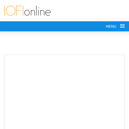
MENU
(+54) 911 6179-7371
vesasoportes@gmail.com
SOPORTES PARA TV
SOPORTES MOVILES
HASTA 43 PULGADAS