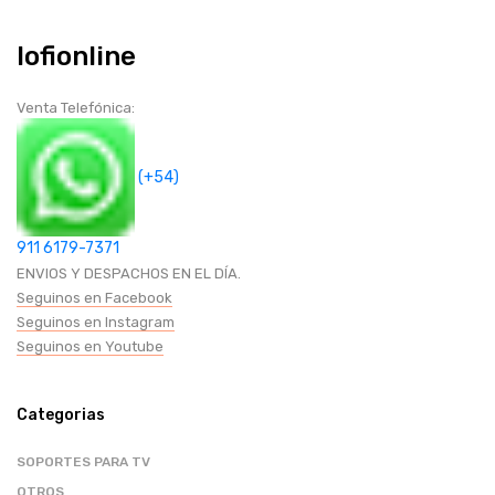
GAMER
Iofionline
CABLES HDMI
Venta Telefónica:
CICLISMO
(+54)
SEGURIDAD Y PROTECCION
911 6179-7371
HOGAR (COCINA-BAÑOS-OTROS)
ENVIOS Y DESPACHOS EN EL DÍA.
Seguinos en Facebook
Seguinos en Instagram
BAZAR
Seguinos en Youtube
CANDADOS
Categorias
SOPORTES PARA TV
RUEDAS
OTROS