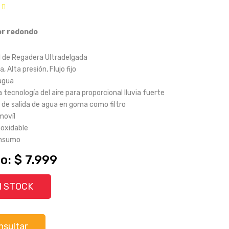
r redondo
 de Regadera Ultradelgada
a, Alta presión, Flujo fijo
agua
la tecnología del aire para proporcional lluvia fuerte
os de salida de agua en goma como filtro
movíl
noxidable
onsumo
o: $ 7.999
N STOCK
nsultar