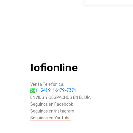
SOPORTES FIJOS
HASTA 75 PULGADAS
PARA COMPONENTES
HASTA 43 PULGADAS
Iofionline
HASTA 100 PULGADAS
Venta Telefónica:
SOPORTES DE TECHO
(+54) 911 6179-7371
ENVIOS Y DESPACHOS EN EL DÍA.
Seguinos en Facebook
HASTA 75 PULGADAS
Seguinos en Instagram
Seguinos en Youtube
HASTA 43 PULGADAS