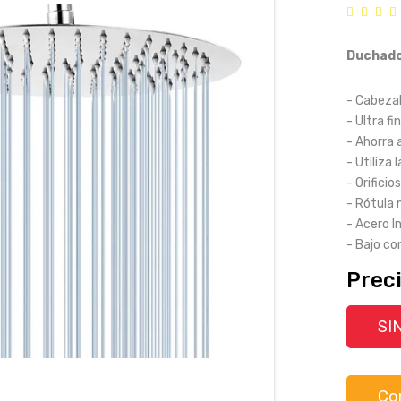
Duchado
- Cabezal
- Ultra fin
- Ahorra 
- Utiliza 
- Orifici
- Rótula 
- Acero I
- Bajo c
Preci
SI
Co